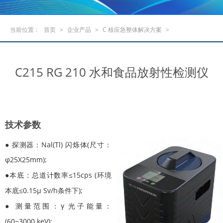
当前位置：
首页
>
企业产品
>
C 核应急整体解决方案
>
C215 RG 210 水和食品放射性检测仪
技术参数
● 探测器：Nal(Tl) 闪烁体(尺寸：
φ25X25mm);
●本底：总道计数率≤15cps (环境
本底≤0.15μ Sv/h条件下);
● 测量范围：γ 光子能量：
(60~3000 keV);