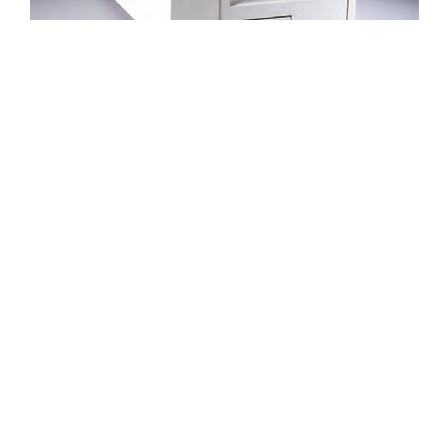
技术参数
● 读数周期：标准TTP，每片阅读
时间20s;
● 参考光源稳定性：一定温度下，
连续10次读数的偏差<0.5%;
● 升温曲线重复性：±1℃;
● 稳定性：连续读10次，标准偏差
小于1.0μGy(TLD700);
● 暗电流：相对小于
137
50μGy(
Cs,TLD700);
● 高压稳定性：±0.005%/h，