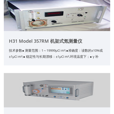
H31 Model 357RM 机架式氚测量仪
技术参数● 测量范围：1～19999μCi m³;●准确度：读数的±10%或
±1μCi m³;● 稳定性与长期漂移：±1μCi m³,环境温度下；● γ 补