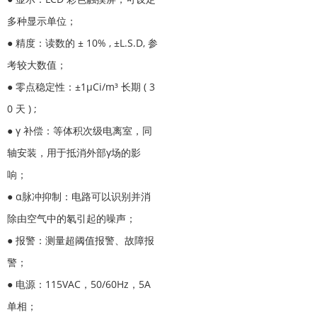
多种显示单位；
● 精度：读数的 ± 10% , ±L.S.D, 参
考较大数值；
● 零点稳定性：±1μCi/m³ 长期 ( 3
0 天 ) ;
● γ 补偿：等体积次级电离室，同
轴安装，用于抵消外部γ场的影
响；
● α脉冲抑制：电路可以识别并消
除由空气中的氡引起的噪声；
● 报警：测量超阈值报警、故障报
警；
● 电源：115VAC，50/60Hz，5A
单相；