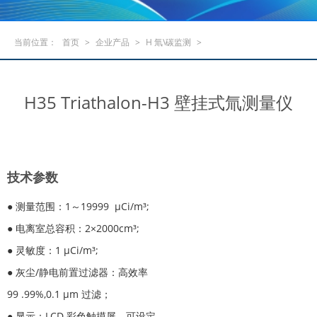
当前位置：
首页
>
企业产品
>
H 氚\碳监测
>
H35 Triathalon-H3 壁挂式氚测量仪
技术参数
● 测量范围：1～19999 μCi/m³;
● 电离室总容积：2×2000cm³;
● 灵敏度：1 μCi/m³;
● 灰尘/静电前置过滤器：高效率
99 .99%,0.1 μm 过滤；
● 显示：LCD 彩色触摸屏，可设定