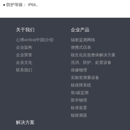
● 防护等级： IP66。
关于我们
企业产品
心博xinbo(中国)介绍
辐射监测网络
企业架构
便携式仪表
企业荣誉
核生化应急整体解决方案
企业文化
洗消、防护、处置设备
联系我们
保健物理
实验室测量设备
核保障系统
氚\碳监测
医学物理
标准装置
核探测器
解决方案